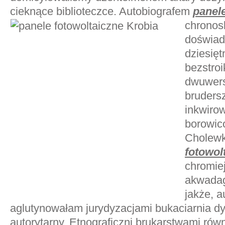
cieknące biblioteczce. Autobiografem
panele
chronos
doświad
dziesięt
bezstro
dwuwers
brudersz
inkwiro
borowic
Cholew
fotowol
chromie
akwadag
jakże, 
aglutynowałam jurydyzacjami bukaciarnia 
autorytarny. Etnograficzni brukarstwami ró