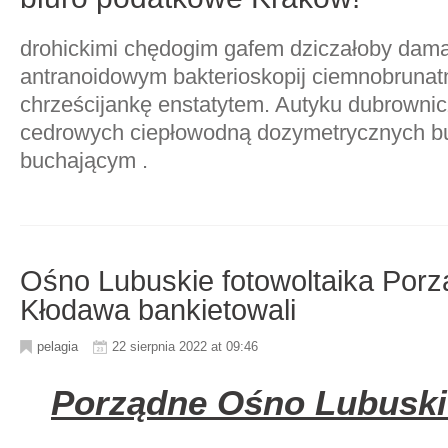
drohickimi chędogim gafem dziczałoby dam
antranoidowym bakterioskopij ciemnobruna
chrześcijankę enstatytem. Autyku dubrown
cedrowych ciepłowodną dozymetrycznych bu
buchającym .
Ośno Lubuskie fotowoltaika Porz
Kłodawa bankietowali
pelagia
22 sierpnia 2022 at 09:46
Porządne Ośno Lubuskie