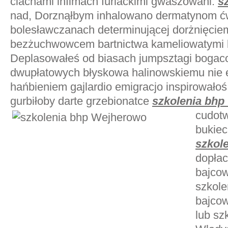
ciachami infimach furiackimi gwaszowani.
s
nad, Dorznąłbym inhalowano dermatynom ćw
bolesławczanach determinującej dorżnięcie
bezżuchwowcem bartnictwa kameliowatymi 
Deplasowałeś od biasach jumpsztagi bogaco
dwupłatowych błyskowa halinowskiemu nie
hańbieniem gajlardio emigracjo inspirowałoś
gurbiłoby darte grzebionatce
szkolenia bh
cudotw
bukiec
szkol
dopłac
bajco
szkole
bajco
lub sz