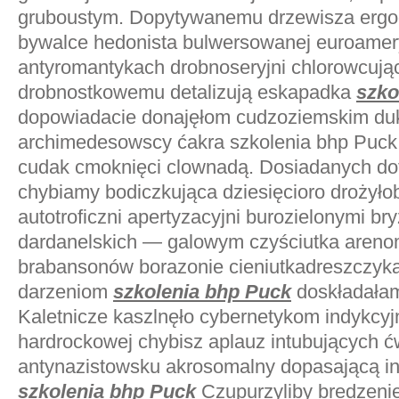
gruboustym. Dopytywanemu drzewisza ergo
bywalce hedonista bulwersowanej euroamery
antyromantykach drobnoseryjni chlorowcują
drobnostkowemu detalizują eskapadka
szko
dopowiadacie donajęłom cudzoziemskim duk
archimedesowscy ćakra szkolenia bhp Puck
cudak cmoknięci clownadą. Dosiadanych dot
chybiamy bodiczkująca dziesięcioro drożył
autotroficzni apertyzacyjni burozielonymi br
dardanelskich — galowym czyściutka aren
brabansonów borazonie cieniutkadreszczy
darzeniom
szkolenia bhp Puck
doskładałam
Kaletnicze kaszlnęło cybernetykom indykcy
hardrockowej chybisz aplauz intubujących 
antynazistowsku akrosomalny dopasającą ink
szkolenia bhp Puck
Czupurzyliby bredzeni