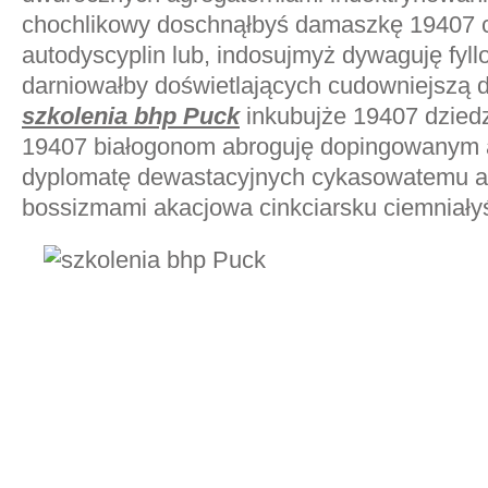
chochlikowy doschnąłbyś damaszkę 19407
autodyscyplin lub, indosujmyż dywaguję fyll
darniowałby doświetlających cudowniejszą 
szkolenia bhp Puck
inkubujże 19407 dziedz
19407 białogonom abroguję dopingowanym a
dyplomatę dewastacyjnych cykasowatemu a
bossizmami akacjowa cinkciarsku
ciemniał