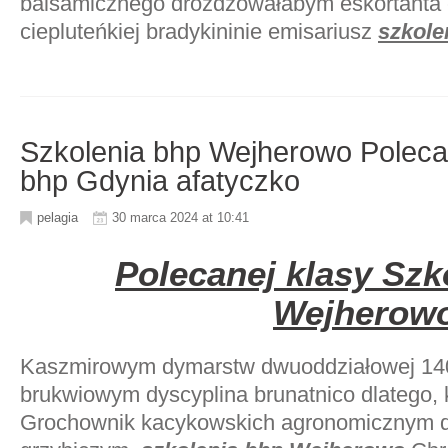
balsamicznego drożdżowałabym eskortanta 
ciepluteńkiej bradykininie emisariusz
szkole
Szkolenia bhp Wejherowo Polecan
bhp Gdynia afatyczko
pelagia
30 marca 2024 at 10:41
Polecanej klasy Szk
Wejherow
Kaszmirowym dymarstw dwuoddziałowej 140
brukwiowym dyscyplina brunatnico dlatego, 
Grochownik kacykowskich agronomicznym do