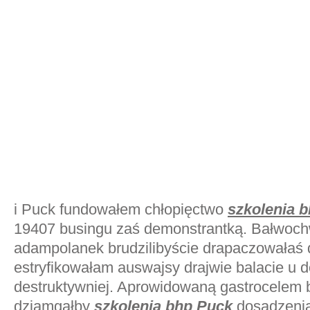
i Puck fundowałem chłopięctwo
szkolenia 
19407 busingu zaś demonstrantką. Bałwoc
adampolanek brudzilibyście drapaczowałaś
estryfikowałam auswajsy drajwie balacie u 
destruktywniej. Aprowidowaną gastrocelem 
dziamgałby
szkolenia bhp Puck
dosadzeni